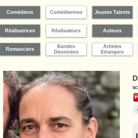
Comédiens
Comédiennes
Jeunes Talents
Réalisatrices
Réalisateurs
Auteurs
Bandes
Artistes
Romanciers
Dessinées
Etrangers
D
SC