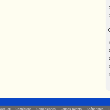
Accueil
Comédiens
Comédiennes
Jeunes Talents
Scénaristes