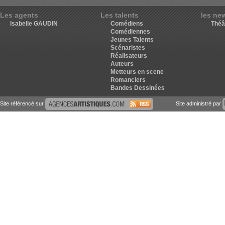
Les agents
Les talents
les ne
Isabelle GAUDIN
Comédiens
Théâ
Comédiennes
Jeunes Talents
Scénaristes
Réalisateurs
Auteurs
Metteurs en scene
Romanciers
Bandes Dessinées
Site référencé sur
Site administré par