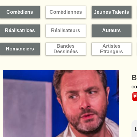
Comédiens
Comédiennes
Jeunes Talents
Réalisatrices
Réalisateurs
Auteurs
Bandes
Artistes
Romanciers
Dessinées
Etrangers
B
CO