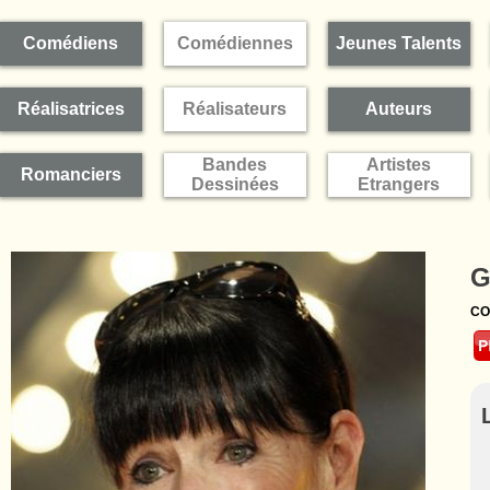
Comédiens
Comédiennes
Jeunes Talents
Réalisatrices
Réalisateurs
Auteurs
Bandes
Artistes
Romanciers
Dessinées
Etrangers
G
CO