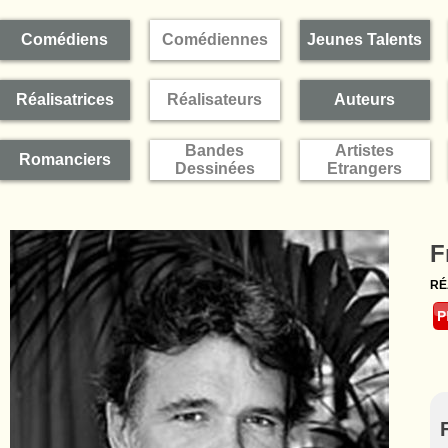
Comédiens
Comédiennes
Jeunes Talents
Réalisatrices
Réalisateurs
Auteurs
Bandes
Artistes
Romanciers
Dessinées
Etrangers
F
RÉ