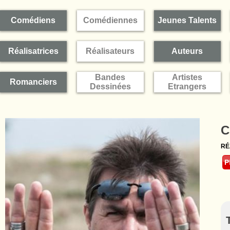
Comédiens
Comédiennes
Jeunes Talents
Réalisatrices
Réalisateurs
Auteurs
Bandes
Artistes
Romanciers
Dessinées
Etrangers
C
RÉ