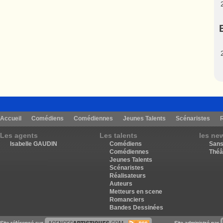
Accueil
Comédiens
Comédiennes
Jeunes Talents
Scénaristes
Les agents
Les talents
les ne
Isabelle GAUDIN
Comédiens
Sans
Comédiennes
Théâ
Jeunes Talents
Scénaristes
Réalisateurs
Auteurs
Metteurs en scene
Romanciers
Bandes Dessinées
Site référencé sur
Site administré par