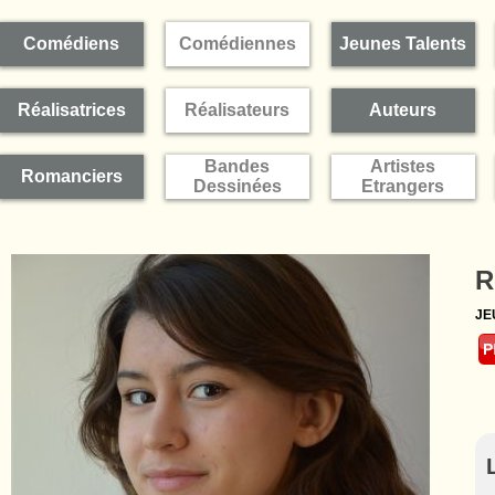
Comédiens
Comédiennes
Jeunes Talents
Réalisatrices
Réalisateurs
Auteurs
Bandes
Artistes
Romanciers
Dessinées
Etrangers
R
JE