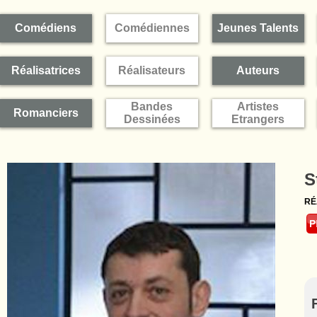
Comédiens
Comédiennes
Jeunes Talents
Réalisatrices
Réalisateurs
Auteurs
Bandes
Artistes
Romanciers
Dessinées
Etrangers
S
RÉ