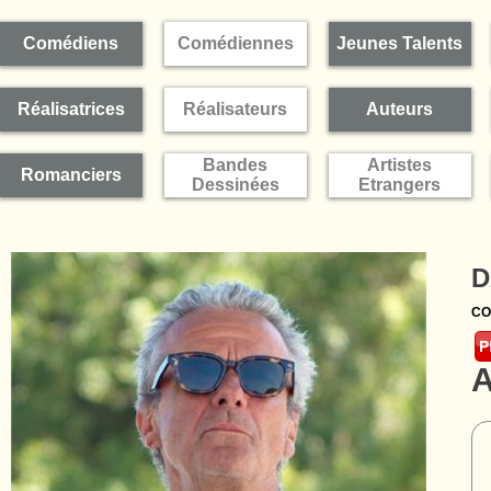
Comédiens
Comédiennes
Jeunes Talents
Réalisatrices
Réalisateurs
Auteurs
Bandes
Artistes
Romanciers
Dessinées
Etrangers
D
CO
A